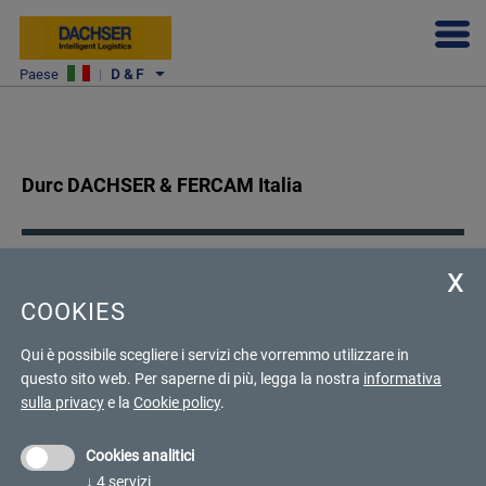
Paese
|
D & F
Durc DACHSER & FERCAM Italia
COOKIES
Scarica il Documento Unico di Regolarità Contributiva di DACHSER
& FERCAM Italia SRL
Qui è possibile scegliere i servizi che vorremmo utilizzare in
questo sito web.
Per saperne di più, legga la nostra
informativa
DURC DACHSER & FERCAM ITALIA
sulla privacy
e la
Cookie policy
.
Download
Cookies analitici
↓
4
servizi