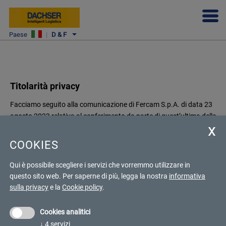
Paese
|
D & F
Titolarità privacy
Facciamo seguito alla comunicazione di Fercam S.p.A. di data 23
agosto 2023 relativa al conferimento da parte di quest’ultima delle
divisioni Distribution e Logistics in Italia nella società Dachser &
Fercam Italia S.r.l.
COOKIES
Il passaggio del rapporto contrattuale comporta l’assunzione da
parte della scrivente società del ruolo di Titolare del trattamento ai
Qui è possibile scegliere i servizi che vorremmo utilizzare in
sensi del Regolamento (UE) 2016/679 (General Data Protection
questo sito web.
Per saperne di più, legga la nostra
informativa
Regulation, di seguito “GDPR”), e siamo pertanto ad allegare la
sulla privacy
e la
Cookie policy
.
relativa informativa sul trattamento dei dati personali.
Cookies analitici
Cordiali Saluti
↓
4
servizi