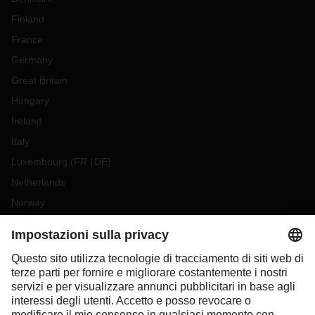
Finland
France
Germany
Great Britain
Hungary
Ireland
Italy
Luxembourg
(
FR
DE
)
Netherlands
Norway
Poland
Portugal
Romania
Slovakia
Spain